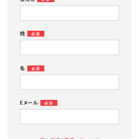
姓
*
名
*
Eメール
*