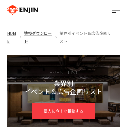
HOM
猿技ダウンロー
業界別イベント＆広告企画リ
E
ド
スト
EVENT LIST
業界別
イベント＆広告企画リスト
猿人に今すぐ相談する